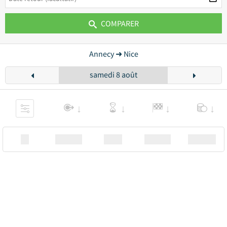
COMPARER
Annecy ➜ Nice
samedi 8 août
XX
Station
00:00
Station
00.00€ a