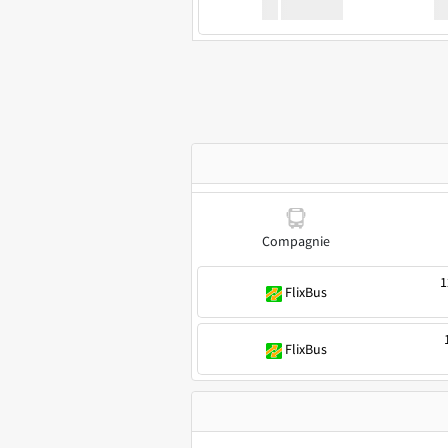
XX
GoodBus
Compagnie
1
FlixBus
FlixBus