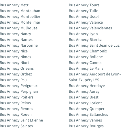
Bus Annecy Metz
Bus Annecy Tours
Bus Annecy Montauban
Bus Annecy Tulle
Bus Annecy Montpellier
Bus Annecy Ussel
Bus Annecy Montélimar
Bus Annecy Valence
Bus Annecy Mulhouse
Bus Annecy Valenciennes
Bus Annecy Nancy
Bus Annecy Lyon
Bus Annecy Nantes
Bus Annecy Biarritz
Bus Annecy Narbonne
Bus Annecy Saint Jean de Luz
Bus Annecy Nice
Bus Annecy Chamonix
Bus Annecy Nimes
Bus Annecy Bollene
Bus Annecy Niort
Bus Annecy Cannes
Bus Annecy Orléans
Bus Annecy Le Mans
Bus Annecy Orthez
Bus Annecy Aéroport de Lyon-
Bus Annecy Pau
Saint-Exupéry LYS
Bus Annecy Perigueux
Bus Annecy Hendaye
Bus Annecy Perpignan
Bus Annecy Auray
Bus Annecy Poitiers
Bus Annecy Brest
Bus Annecy Reims
Bus Annecy Lorient
Bus Annecy Rennes
Bus Annecy Quimper
Bus Annecy Rouen
Bus Annecy Sallanches
Bus Annecy Saint Etienne
Bus Annecy Vannes
Bus Annecy Saintes
Bus Annecy Bourges