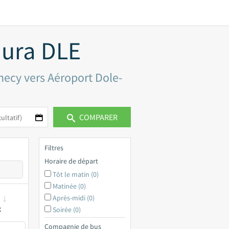
Jura DLE
necy vers Aéroport Dole-
COMPARER
Filtres
Horaire de départ
Tôt le matin (0)
Matinée (0)
Après-midi (0)
x
Soirée (0)
Compagnie de bus