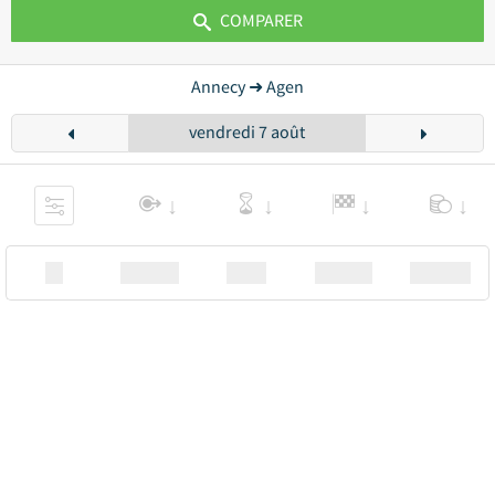
COMPARER
Annecy ➜ Agen
vendredi 7 août
XX
Station
00:00
Station
00.00€ a