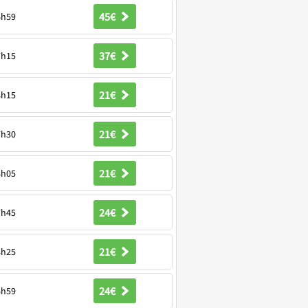
45€
6h59
37€
7h15
21€
8h15
21€
7h30
21€
8h05
24€
7h45
21€
8h25
24€
6h59