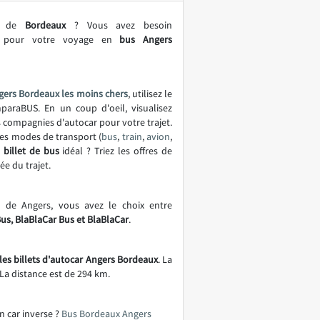
le de
Bordeaux
? Vous avez besoin
es pour votre voyage en
bus Angers
gers Bordeaux les moins chers
, utilisez le
araBUS. En un coup d'oeil, visualisez
es compagnies d'autocar pour votre trajet.
es modes de transport (
bus
,
train
,
avion
,
e
billet de bus
idéal ? Triez les offres de
ée du trajet.
r de Angers, vous avez le choix entre
Bus, BlaBlaCar Bus et BlaBlaCar
.
les billets d'autocar Angers Bordeaux
. La
 La distance est de 294 km.
n car inverse ?
Bus Bordeaux Angers