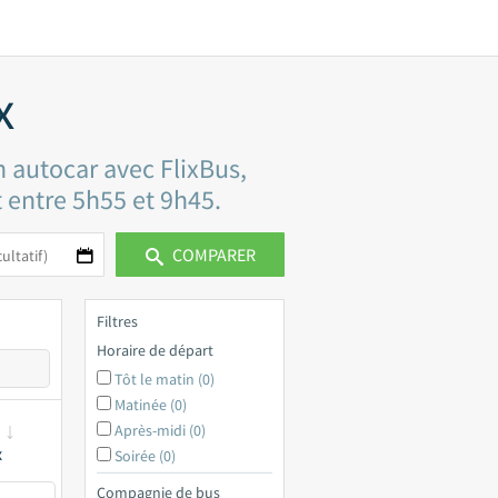
x
n autocar avec FlixBus,
t entre 5h55 et 9h45.
COMPARER
Filtres
Horaire de départ
Tôt le matin (0)
Matinée (0)
Après-midi (0)
x
Soirée (0)
Compagnie de bus