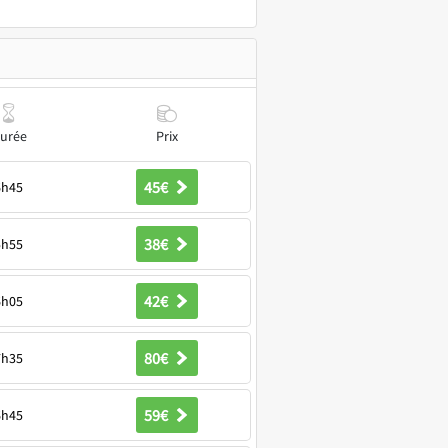
urée
Prix
45€
6h45
38€
5h55
42€
6h05
80€
7h35
59€
6h45