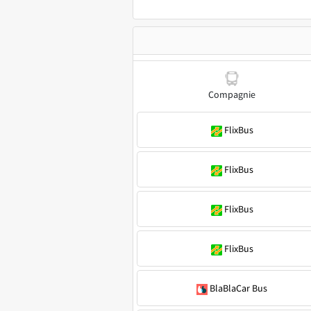
Compagnie
FlixBus
FlixBus
FlixBus
FlixBus
BlaBlaCar Bus