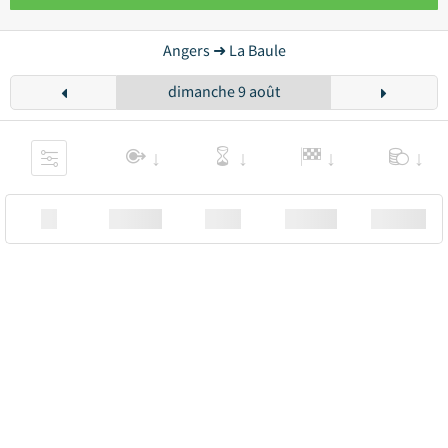
Angers ➜ La Baule
dimanche 9 août
XX
Station
00:00
Station
00.00€ a