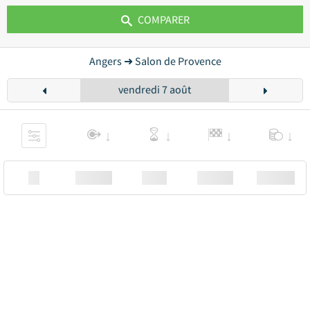
COMPARER
Angers ➜ Salon de Provence
vendredi 7 août
XX
Station
00:00
Station
00.00€ a