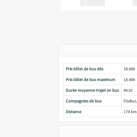
XX
GoodBus
Prix billet de bus dès
18.48€
Prix billet de bus maximum
18.48€
Durée moyenne trajet en bus
4h10
Compagnies de bus
FlixBus
Distance
174 km