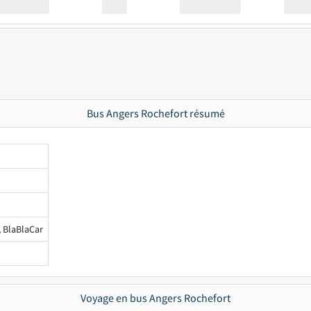
Station
00:00
Station
00.00
Bus Angers Rochefort résumé
, BlaBlaCar
Voyage en bus Angers Rochefort