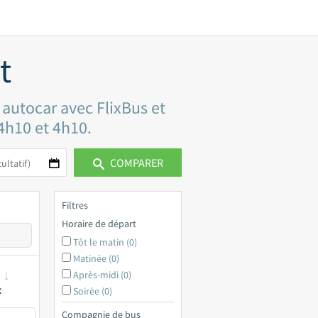
t
 autocar avec FlixBus et
 4h10 et 4h10.
COMPARER
Filtres
Horaire de départ
Tôt le matin (0)
Matinée (0)
Après-midi (0)
x
Soirée (0)
Compagnie de bus