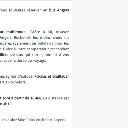
Vous souhaitez réserver un
bus Angers
ur multimodal
. Grâce à lui, trouvez
Angers Rochefort les moins chers
du
omparez également les
billets de train
, les
e
. Grâce à votre comparateur, recherchez
illets de bus
qui correspondent à vos
aire, de la durée du voyage.
mpagnies d’autocar
FlixBus et BlaBlaCar
ers à Rochefort.
 sont à partir de 18.48€
. La distance est
n 4h10.
ous voulez faire ?
Bus Rochefort Angers