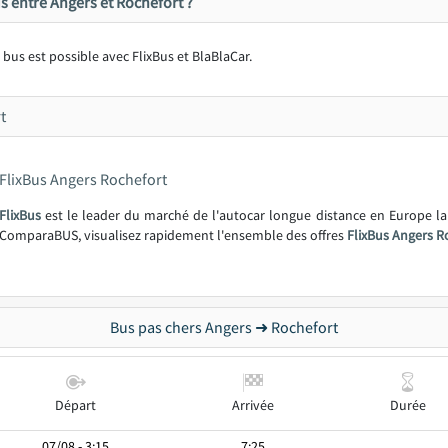
s entre Angers et Rochefort ?
bus est possible avec FlixBus et BlaBlaCar.
t
FlixBus Angers Rochefort
FlixBus
est le leader du marché de l'autocar longue distance en Europe l
ComparaBUS, visualisez rapidement l'ensemble des offres
FlixBus Angers R
Bus pas chers Angers ➜ Rochefort
Départ
Arrivée
Durée
07/08 - 3:15
7:25