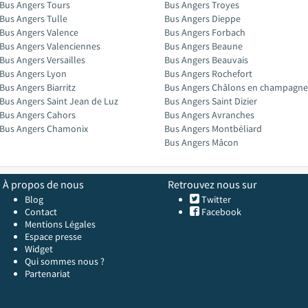
Bus Angers Tours
Bus Angers Troyes
Bus Angers Tulle
Bus Angers Dieppe
Bus Angers Valence
Bus Angers Forbach
Bus Angers Valenciennes
Bus Angers Beaune
Bus Angers Versailles
Bus Angers Beauvais
Bus Angers Lyon
Bus Angers Rochefort
Bus Angers Biarritz
Bus Angers Châlons en champagne
Bus Angers Saint Jean de Luz
Bus Angers Saint Dizier
Bus Angers Cahors
Bus Angers Avranches
Bus Angers Chamonix
Bus Angers Montbéliard
Bus Angers Mâcon
À propos de nous
Retrouvez nous sur
Blog
Twitter
Contact
Facebook
Mentions Légales
Espace presse
Widget
Qui sommes nous ?
Partenariat