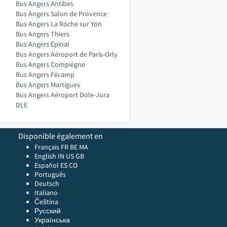
Bus Angers Antibes
Bus Angers Salon de Provence
Bus Angers La Roche sur Yon
Bus Angers Thiers
Bus Angers Épinal
Bus Angers Aéroport de Paris-Orly
Bus Angers Compiègne
Bus Angers Fécamp
Bus Angers Martigues
Bus Angers Aéroport Dole-Jura
DLE
Disponible également en
Français FR
BE
MA
English
IN
US
GB
Español ES
CO
Português
Deutsch
Italiano
Čeština
Русский
Українська