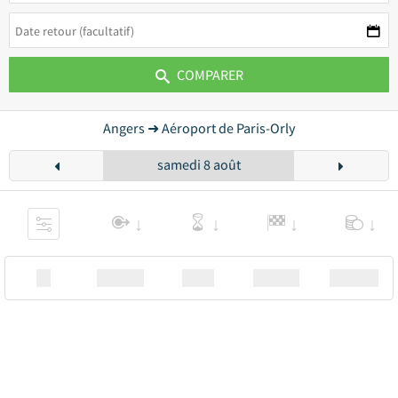
COMPARER
Angers ➜ Aéroport de Paris-Orly
samedi 8 août
XX
Station
00:00
Station
00.00€ a