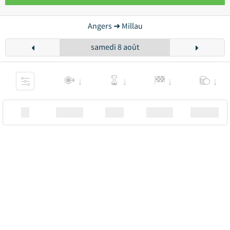
Angers ➜ Millau
samedi 8 août
XX
Station
00:00
Station
00.00€ a