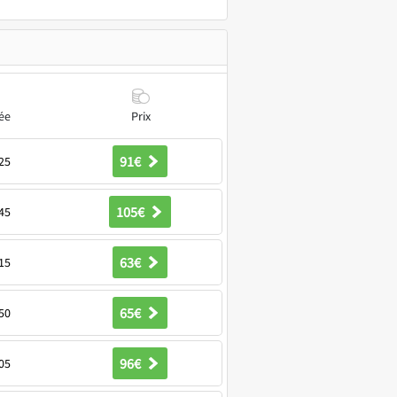
ée
Prix
91€
25
105€
45
63€
15
65€
50
96€
05