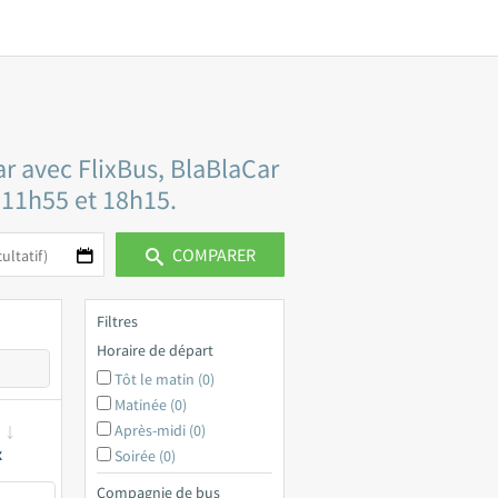
ar avec FlixBus, BlaBlaCar
e 11h55 et 18h15.
COMPARER
Filtres
Horaire de départ
Tôt le matin (0)
Matinée (0)
Après-midi (0)
x
Soirée (0)
Compagnie de bus