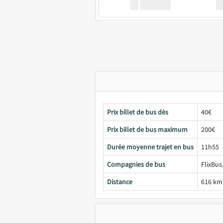
XX
GoodBus
Prix billet de bus dès
40€
Prix billet de bus maximum
200€
Durée moyenne trajet en bus
11h55
Compagnies de bus
FlixBus
Distance
616 km