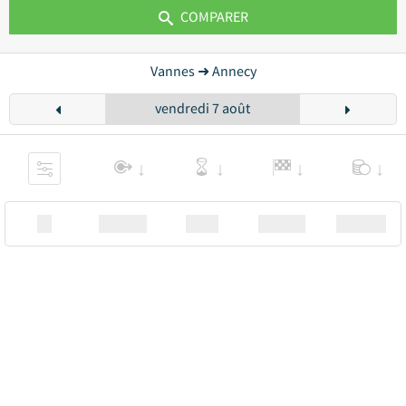
COMPARER
Vannes ➜ Annecy
vendredi 7 août
XX
Station
00:00
Station
00.00€ a