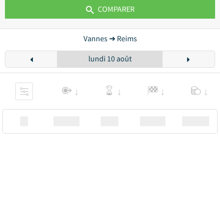
COMPARER
Vannes ➜ Reims
lundi 10 août
XX
Station
00:00
Station
00.00€ a