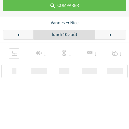
COMPARER
Vannes ➜ Nice
lundi 10 août
XX
Station
00:00
Station
00.00€ a