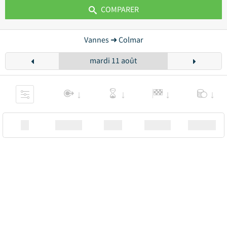
COMPARER
Vannes ➜ Colmar
mardi 11 août
XX
Station
00:00
Station
00.00€ a