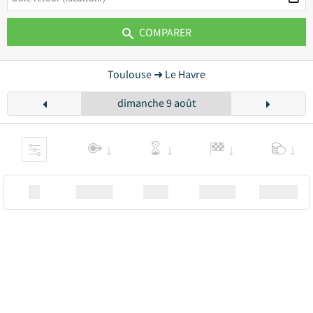
COMPARER
Toulouse ➜ Le Havre
dimanche 9 août
XX
Station
00:00
Station
00.00€ a