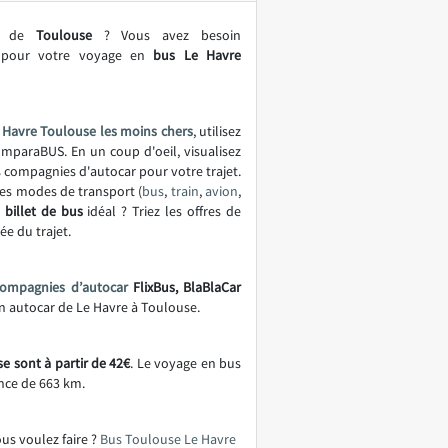
le de
Toulouse
? Vous avez besoin
s pour votre voyage en
bus Le Havre
 Havre Toulouse les moins chers
, utilisez
mparaBUS. En un coup d'oeil, visualisez
es compagnies d'autocar pour votre trajet.
es modes de transport (
bus
,
train
,
avion
,
e
billet de bus
idéal ? Triez les offres de
ée du trajet.
compagnies d’autocar
FlixBus, BlaBlaCar
 en autocar de Le Havre à Toulouse.
e sont à partir de 42€
. Le voyage en bus
nce de 663 km.
ous voulez faire ?
Bus Toulouse Le Havre