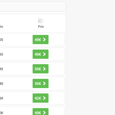
ée
Prix
49€
05
49€
55
50€
35
50€
30
42€
50
49€
00