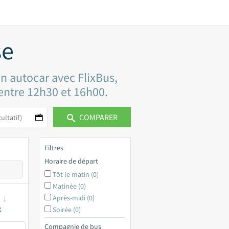
se
en autocar avec FlixBus,
 entre 12h30 et 16h00.
COMPARER
Filtres
Horaire de départ
Tôt le matin (0)
Matinée (0)
Après-midi (0)
x
Soirée (0)
Compagnie de bus