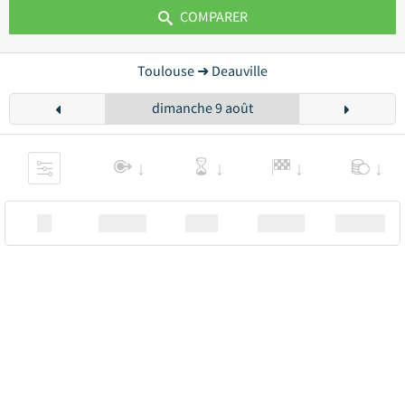
COMPARER
Toulouse ➜ Deauville
dimanche 9 août
XX
Station
00:00
Station
00.00€ a