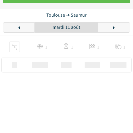
Toulouse ➜ Saumur
mardi 11 août
XX
Station
00:00
Station
00.00€ a