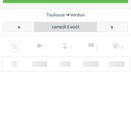
Toulouse ➜ Verdun
samedi 8 août
XX
Station
00:00
Station
00.00€ a