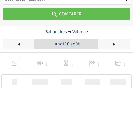
COMPARER
Sallanches ➜ Valence
lundi 10 août
XX
Station
00:00
Station
00.00€ a