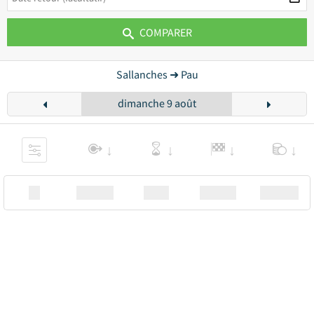
COMPARER
Sallanches ➜ Pau
dimanche 9 août
XX
Station
00:00
Station
00.00€ a