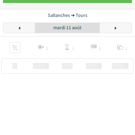
Sallanches ➜ Tours
mardi 11 août
XX
Station
00:00
Station
00.00€ a