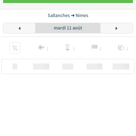
Sallanches ➜ Nimes
mardi 11 août
XX
Station
00:00
Station
00.00€ a