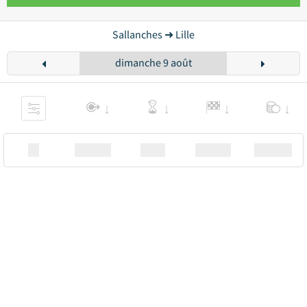
Sallanches ➜ Lille
dimanche 9 août
XX
Station
00:00
Station
00.00€ a