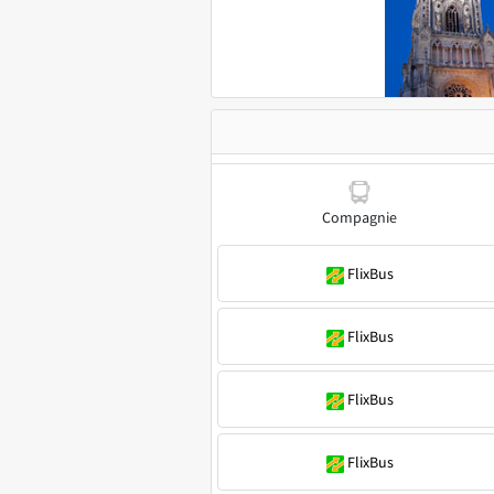
Compagnie
FlixBus
FlixBus
FlixBus
FlixBus