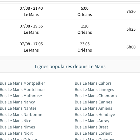
07/08 - 21:40
5:00
7h20
Le Mans
Orléans
07/08 - 19:55
1:20
5h25
Le Mans
Orléans
07/08 - 17:05
23:05
6h00
Le Mans
Orléans
Lignes populaires depuis Le Mans
Bus Le Mans Montpellier
Bus Le Mans Cahors
Bus Le Mans Montélimar
Bus Le Mans Limoges
Bus Le Mans Mulhouse
Bus Le Mans Chamonix
Bus Le Mans Nancy
Bus Le Mans Cannes
Bus Le Mans Nantes
Bus Le Mans Amiens
Bus Le Mans Narbonne
Bus Le Mans Hendaye
Bus Le Mans Nice
Bus Le Mans Auray
Bus Le Mans Nimes
Bus Le Mans Brest
Bus Le Mans Niort
Bus Le Mans Lorient
Bus Le Mans Orléans
Bus Le Mans Quimper