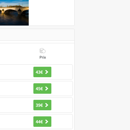
Prix
43€
45€
39€
44€