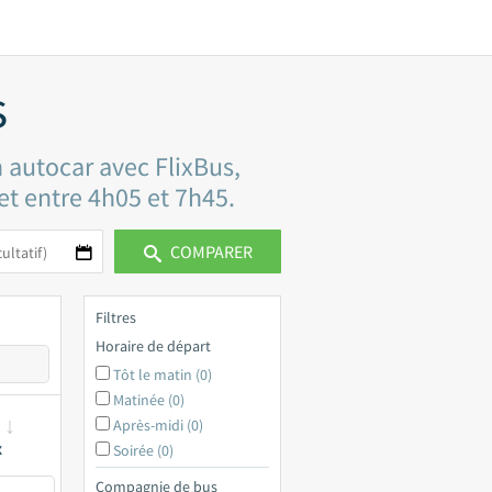
s
 autocar avec FlixBus,
jet entre 4h05 et 7h45.
COMPARER
Filtres
Horaire de départ
Tôt le matin (0)
Matinée (0)
Après-midi (0)
x
Soirée (0)
Compagnie de bus