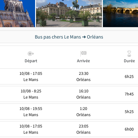
Bus pas chers Le Mans ➜ Orléans
Départ
Arrivée
Durée
10/08 - 17:05
23:30
6h25
Le Mans
Orléans
10/08 - 8:25
16:10
7h45
Le Mans
Orléans
10/08 - 19:55
1:20
5h25
Le Mans
Orléans
10/08 - 17:05
23:05
6h00
Le Mans
Orléans