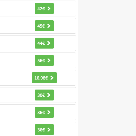
42€
45€
44€
56€
16.98€
30€
36€
36€