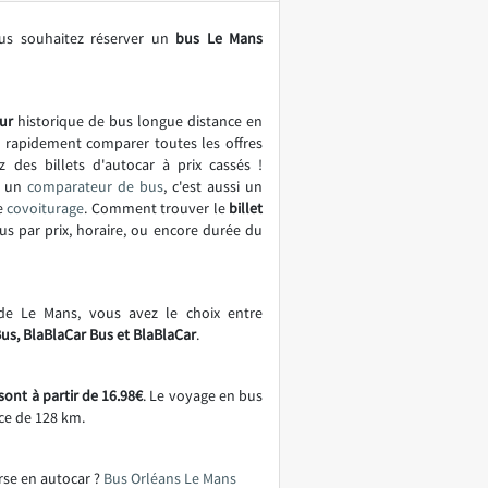
us souhaitez réserver un
bus Le Mans
ur
historique de bus longue distance en
t rapidement comparer toutes les offres
z des billets d'autocar à prix cassés !
t un
comparateur de bus
, c'est aussi un
e
covoiturage
. Comment trouver le
billet
bus par prix, horaire, ou encore durée du
 de Le Mans, vous avez le choix entre
Bus, BlaBlaCar Bus et BlaBlaCar
.
ont à partir de 16.98€
. Le voyage en bus
ce de 128 km.
rse en autocar ?
Bus Orléans Le Mans