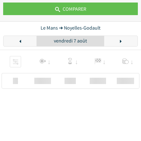
COMPARER
Le Mans ➜ Noyelles-Godault
vendredi 7 août
XX
Station
00:00
Station
00.00€ a