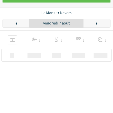
Le Mans ➜ Nevers
vendredi 7 août
XX
Station
00:00
Station
00.00€ a