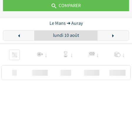
COMPARER
Le Mans ➜ Auray
lundi 10 août
XX
Station
00:00
Station
00.00€ a