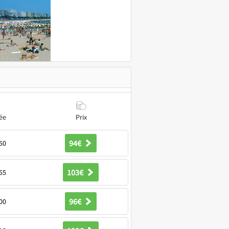
ée
Prix
94€
50
103€
55
96€
00