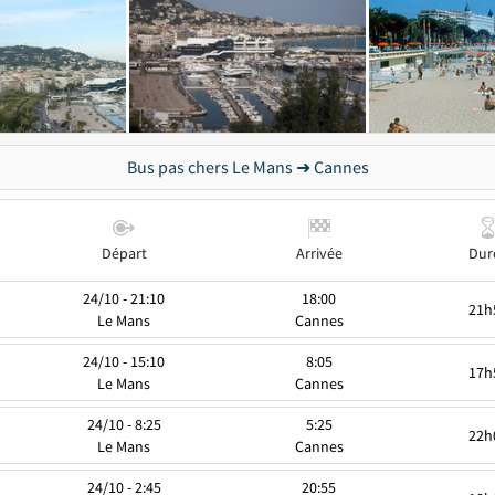
Bus pas chers Le Mans ➜ Cannes
Départ
Arrivée
Dur
24/10 - 21:10
18:00
21h
Le Mans
Cannes
24/10 - 15:10
8:05
17h
Le Mans
Cannes
24/10 - 8:25
5:25
22h
Le Mans
Cannes
24/10 - 2:45
20:55