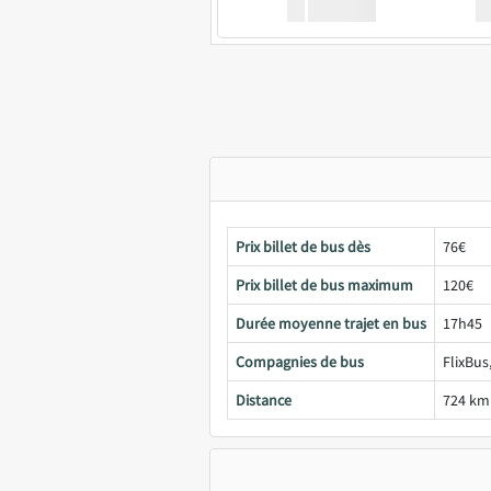
XX
GoodBus
Prix billet de bus dès
76€
Prix billet de bus maximum
120€
Durée moyenne trajet en bus
17h45
Compagnies de bus
FlixBus
Distance
724 km