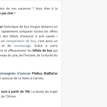
tion de vos vacances ? Vous êtes à la
 pas cher
?
ur
historique de bus longue distance en
t rapidement comparer toutes les offres
z des billets d'autocar à prix cassés !
t un
comparateur de bus
, c'est aussi un
et de
covoiturage
. Grâce à votre
nt et efficacement les
billets de bus
qui
eau du prix, de l'horaire, de la durée du
compagnies d’autocar
FlixBus, BlaBlaCar
 en autocar de Le Mans à Cannes.
sont à partir de 76€
. La durée du trajet
t de 724 km.