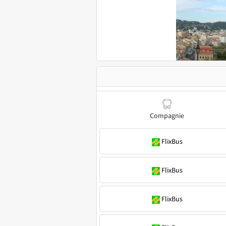
Compagnie
FlixBus
FlixBus
FlixBus