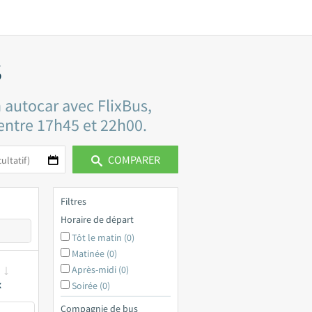
s
 autocar avec FlixBus,
 entre 17h45 et 22h00.
COMPARER
Filtres
Horaire de départ
Tôt le matin (0)
Matinée (0)
Après-midi (0)
x
Soirée (0)
Compagnie de bus