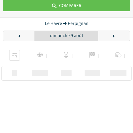
COMPARER
Le Havre ➜ Perpignan
dimanche 9 août
XX
Station
00:00
Station
00.00€ a