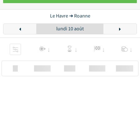
Le Havre ➜ Roanne
lundi 10 août
XX
Station
00:00
Station
00.00€ a