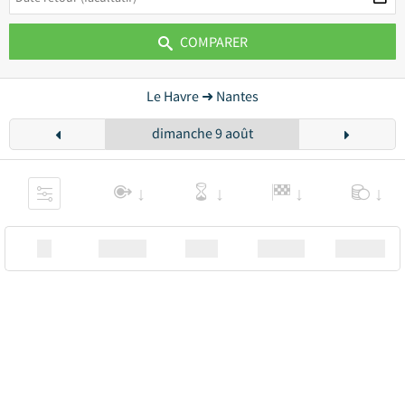
COMPARER
Le Havre ➜ Nantes
dimanche 9 août
XX
Station
00:00
Station
00.00€ a