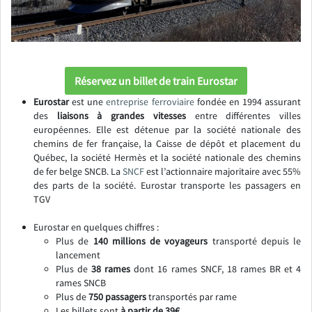
Réservez un billet de train Eurostar
Eurostar
est une
entreprise ferroviaire
fondée en 1994 assurant
des
liaisons à grandes vitesses
entre différentes villes
européennes. Elle est détenue par la société nationale des
chemins de fer française, la Caisse de dépôt et placement du
Québec, la société Hermès et la société nationale des chemins
de fer belge SNCB. La
SNCF
est l’actionnaire majoritaire avec 55%
des parts de la société. Eurostar transporte les passagers en
TGV
Eurostar en quelques chiffres :
Plus de
140 millions de voyageurs
transporté depuis le
lancement
Plus de
38 rames
dont 16 rames SNCF, 18 rames BR et 4
rames SNCB
Plus de
750 passagers
transportés par rame
Les billets sont
à partir de 39€