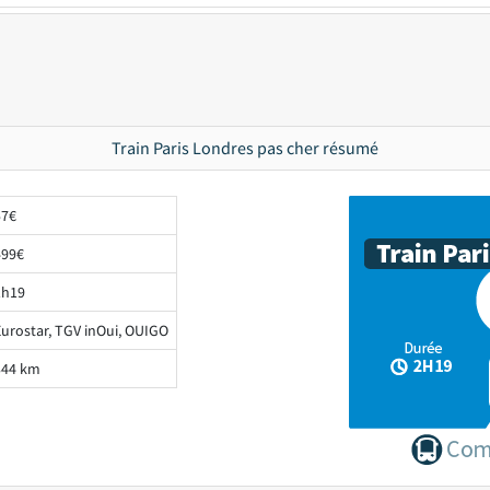
Train Paris Londres pas cher résumé
57€
499€
1h19
Eurostar, TGV inOui, OUIGO
344 km