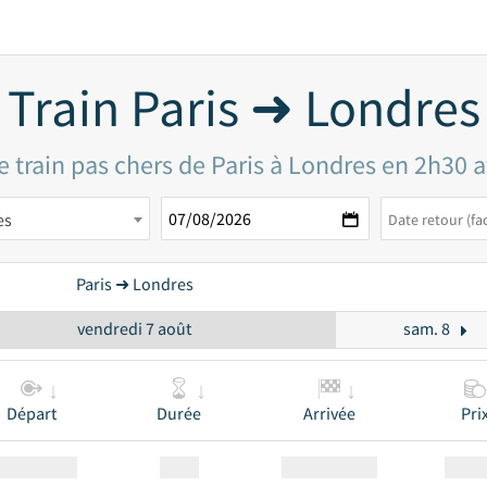
Train Paris ➜ Londres
e train pas chers de Paris à Londres en 2h30 a
es
Paris ➜ Londres
vendredi 7 août
sam. 8
Départ
Durée
Arrivée
Pri
Station
00:00
Station
00.00