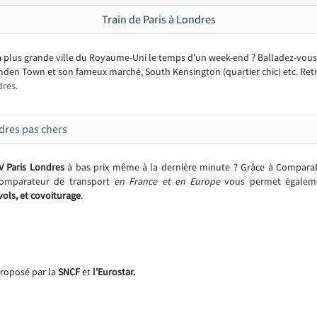
Train de Paris à Londres
la plus grande ville du Royaume-Uni le temps d'un week-end ? Balladez-vous da
amden Town et son fameux marché, South Kensington (quartier chic) etc. Retr
dres
.
ndres pas chers
V Paris Londres
à bas prix même à la dernière minute ?
Grâce à ComparaBU
e comparateur de transport
en France et en Europe
vous permet égalemen
 vols, et covoiturage
.
 proposé par la
SNCF
et
l'Eurostar.