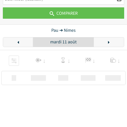
COMPARER
Pau ➜ Nimes
mardi 11 août
XX
Station
00:00
Station
00.00€ a