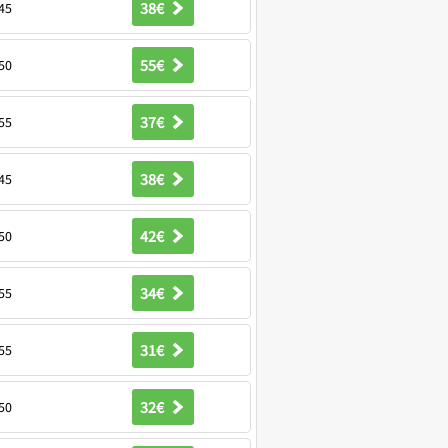
38€
45
55€
50
37€
55
38€
45
42€
50
34€
55
31€
55
32€
50