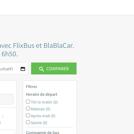
vec FlixBus et BlaBlaCar.
t 6h50.
COMPARER
Filtres
Horaire de départ
Tôt le matin (0)
Matinée (0)
Après-midi (0)
x
Soirée (0)
Compagnie de bus