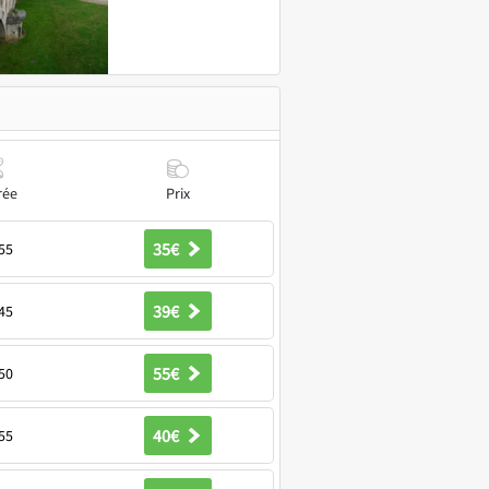
rée
Prix
35€
55
39€
45
55€
50
40€
55