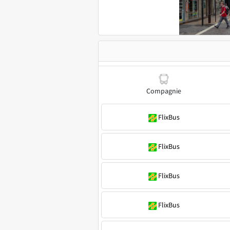
Compagnie
FlixBus
FlixBus
FlixBus
FlixBus