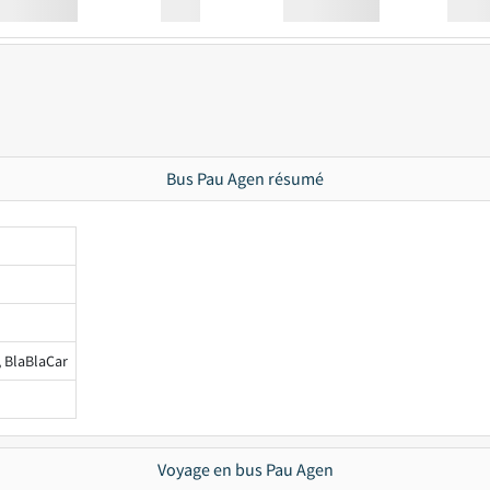
Station
00:00
Station
00.00
Bus Pau Agen résumé
, BlaBlaCar
Voyage en bus Pau Agen