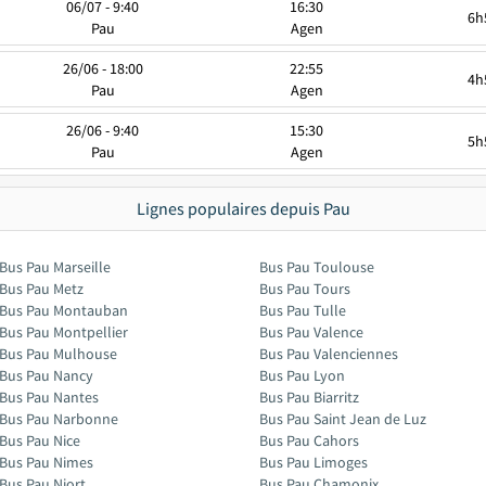
06/07 - 9:40
16:30
6h
Pau
Agen
26/06 - 18:00
22:55
4h
Pau
Agen
26/06 - 9:40
15:30
5h
Pau
Agen
Lignes populaires depuis Pau
Bus Pau Marseille
Bus Pau Toulouse
Bus Pau Metz
Bus Pau Tours
Bus Pau Montauban
Bus Pau Tulle
Bus Pau Montpellier
Bus Pau Valence
Bus Pau Mulhouse
Bus Pau Valenciennes
Bus Pau Nancy
Bus Pau Lyon
Bus Pau Nantes
Bus Pau Biarritz
Bus Pau Narbonne
Bus Pau Saint Jean de Luz
Bus Pau Nice
Bus Pau Cahors
Bus Pau Nimes
Bus Pau Limoges
Bus Pau Niort
Bus Pau Chamonix