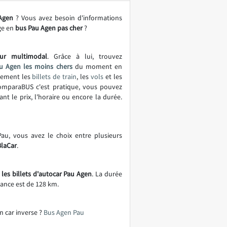
Agen
? Vous avez besoin d'informations
ge en
bus Pau Agen pas cher
?
ur multimodal
. Grâce à lui, trouvez
u Agen les moins chers
du moment en
lement les
billets de train
, les
vols
et les
omparaBUS c'est pratique, vous pouvez
ant le prix, l'horaire ou encore la durée.
Pau, vous avez le choix entre plusieurs
BlaCar
.
les billets d'autocar Pau Agen
. La durée
tance est de 128 km.
n car inverse ?
Bus Agen Pau