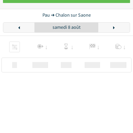
Pau ➜ Chalon sur Saone
samedi 8 août
XX
Station
00:00
Station
00.00€ a