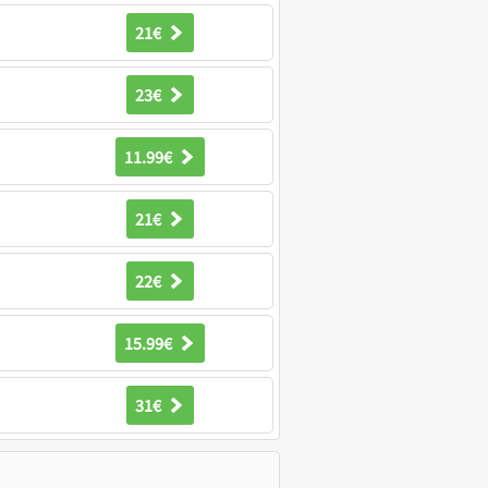
21€
23€
11.99€
21€
22€
15.99€
31€