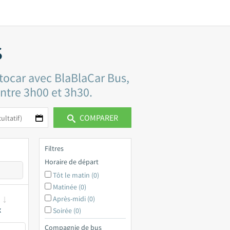
s
utocar avec BlaBlaCar Bus,
entre 3h00 et 3h30.
COMPARER
Filtres
Horaire de départ
Tôt le matin (0)
Matinée (0)
Après-midi (0)
x
Soirée (0)
Compagnie de bus