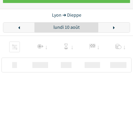
Lyon ➜ Dieppe
lundi 10 août
XX
Station
00:00
Station
00.00€ a