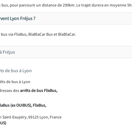
 bus, pour parcourir un distance de 299km. Le trajet durera en moyenne 5h
vent Lyon Fréjus ?
n bus via FlixBus, BlaBlaCar Bus et BlaBlaCar.
à Fréjus
êts de bus à Lyon
adresses des
arrêts de bus FlixBus,
laBus (ex OUIBUS), FlixBus,
 Saint-Exupéry, 69125 Lyon, France
BUS)