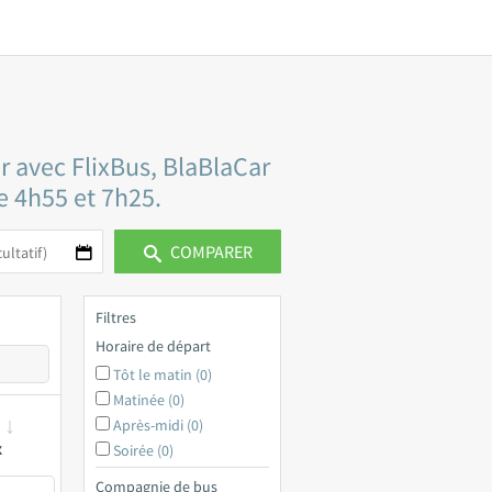
r avec FlixBus, BlaBlaCar
re 4h55 et 7h25.
COMPARER
Filtres
Horaire de départ
Tôt le matin (0)
Matinée (0)
Après-midi (0)
x
Soirée (0)
Compagnie de bus