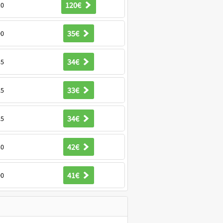
120€
10
35€
00
34€
35
33€
25
34€
25
42€
30
41€
00