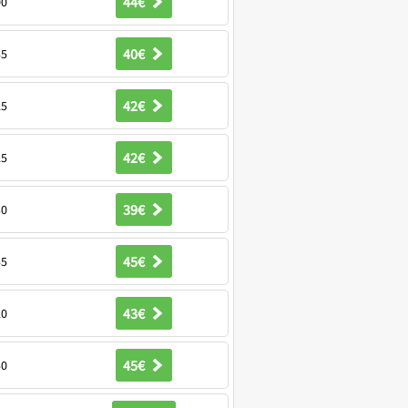
44€
00
40€
35
42€
25
42€
25
39€
30
45€
55
43€
20
45€
50