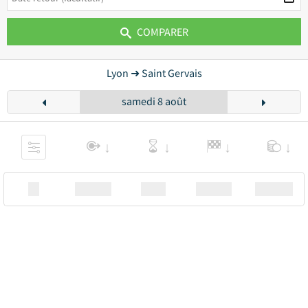
COMPARER
Lyon ➜ Saint Gervais
samedi 8 août
XX
Station
00:00
Station
00.00€ a