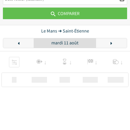
COMPARER
Le Mans ➜ Saint-Étienne
mardi 11 août
XX
Station
00:00
Station
00.00€ a