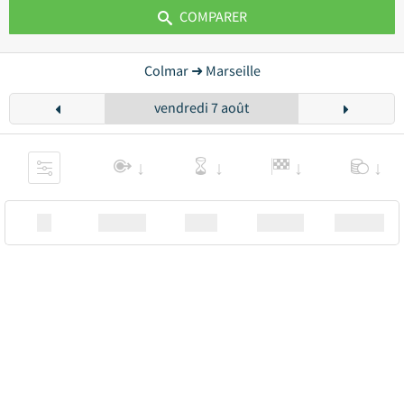
COMPARER
Colmar ➜ Marseille
vendredi 7 août
XX
Station
00:00
Station
00.00€ a