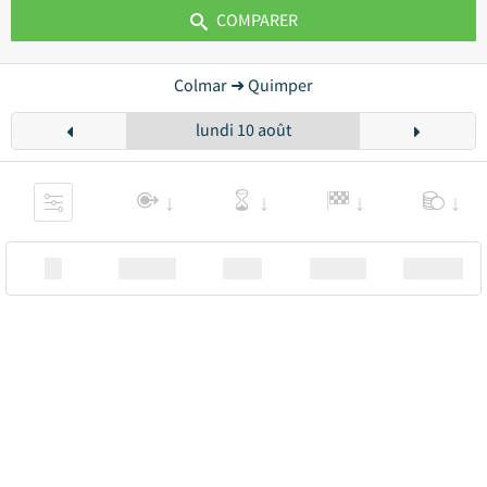
COMPARER
Colmar ➜ Quimper
lundi 10 août
XX
Station
00:00
Station
00.00€ a