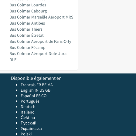
Bus Colmar Lourdes
Bus Colmar Cabourg
Bus Colmar Marseille Aéroport MRS
Bus Colmar Antibes
Bus Colmar Thiers
Bus Colmar Étretat
Bus Colmar Aéroport de Paris-Orly
Bus Colmar Fécamp
Bus Colmar Aéroport Dole-Jura
DLE
Disponible également en
Français FR
BE
MA
English
IN
US
GB
Español ES
CO
Português
Deutsch
Italiano
Čeština
Русский
Українська
Polski