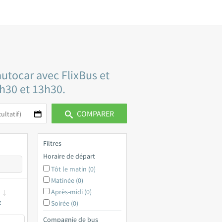
autocar avec FlixBus et
3h30 et 13h30.
COMPARER
Filtres
Horaire de départ
Tôt le matin (0)
Matinée (0)
Après-midi (0)
x
Soirée (0)
Compagnie de bus