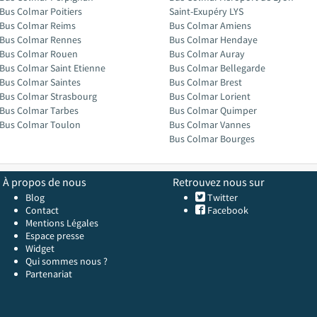
Bus Colmar Poitiers
Saint-Exupéry LYS
Bus Colmar Reims
Bus Colmar Amiens
Bus Colmar Rennes
Bus Colmar Hendaye
Bus Colmar Rouen
Bus Colmar Auray
Bus Colmar Saint Etienne
Bus Colmar Bellegarde
Bus Colmar Saintes
Bus Colmar Brest
Bus Colmar Strasbourg
Bus Colmar Lorient
Bus Colmar Tarbes
Bus Colmar Quimper
Bus Colmar Toulon
Bus Colmar Vannes
Bus Colmar Bourges
À propos de nous
Retrouvez nous sur
Blog
Twitter
Contact
Facebook
Mentions Légales
Espace presse
Widget
Qui sommes nous ?
Partenariat