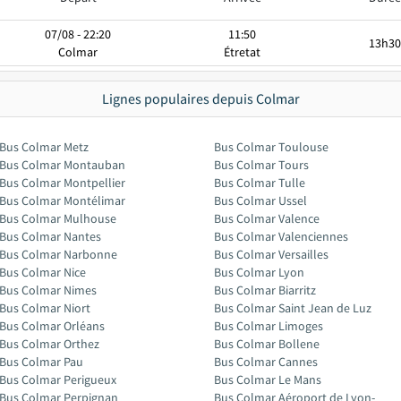
07/08 - 22:20
11:50
13h30
Colmar
Étretat
Lignes populaires depuis Colmar
Bus Colmar Metz
Bus Colmar Toulouse
Bus Colmar Montauban
Bus Colmar Tours
Bus Colmar Montpellier
Bus Colmar Tulle
Bus Colmar Montélimar
Bus Colmar Ussel
Bus Colmar Mulhouse
Bus Colmar Valence
Bus Colmar Nantes
Bus Colmar Valenciennes
Bus Colmar Narbonne
Bus Colmar Versailles
Bus Colmar Nice
Bus Colmar Lyon
Bus Colmar Nimes
Bus Colmar Biarritz
Bus Colmar Niort
Bus Colmar Saint Jean de Luz
Bus Colmar Orléans
Bus Colmar Limoges
Bus Colmar Orthez
Bus Colmar Bollene
Bus Colmar Pau
Bus Colmar Cannes
Bus Colmar Perigueux
Bus Colmar Le Mans
Bus Colmar Perpignan
Bus Colmar Aéroport de Lyon-