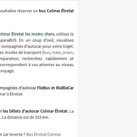
souhaitez réserver un
bus Colmar Étretat
olmar Étretat les moins chers
, utilisez le
araBUS. En un coup d'oeil, visualisez
es compagnies d'autocar pour votre trajet.
es modes de transport (
bus
,
train
,
avion
,
mparateur, recherchez rapidement et
correspondent à vos attentes au niveau
u voyage.
mpagnies d’autocar
FlixBus et BlaBlaCar
mar à Étretat.
 les billets d'autocar Colmar Étretat
. La
. La distance est de 553 km.
n car inverse ?
Bus Étretat Colmar