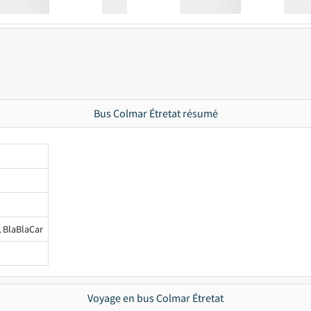
Station
00:00
Station
00.00
Bus Colmar Étretat résumé
, BlaBlaCar
Voyage en bus Colmar Étretat