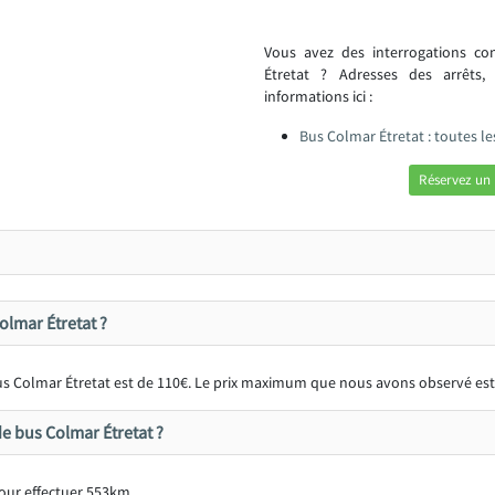
Vous avez des interrogations c
Étretat ? Adresses des arrêts
informations ici :
Bus Colmar Étretat : toutes l
Réservez un 
Colmar Étretat ?
 bus Colmar Étretat est de 110€. Le prix maximum que nous avons observé est
e bus Colmar Étretat ?
pour effectuer 553km.