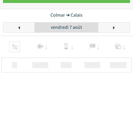
Colmar ➜ Calais
vendredi 7 août
XX
Station
00:00
Station
00.00€ a