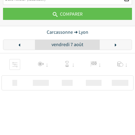
COMPARER
Carcassonne ➜ Lyon
vendredi 7 août
XX
Station
00:00
Station
00.00€ a