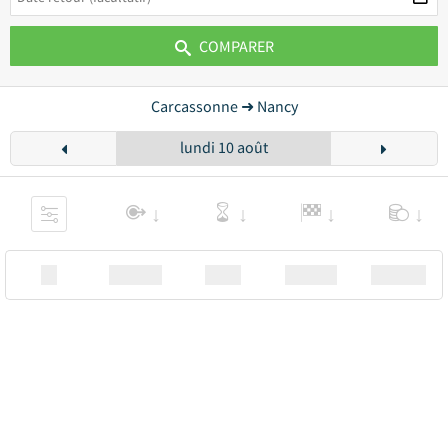
COMPARER
Carcassonne ➜ Nancy
lundi 10 août
XX
Station
00:00
Station
00.00€ a