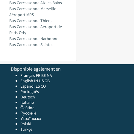
Bus Carcassonne Aix les Bains
Bus Carcassonne Marseille
Aéroport MRS
Bus Carcassonne Thiers
Bus Carcassonne Aéroport de
Paris-Orly
Bus Carcassonne Narbonne
Bus Carcassonne Saintes
Disponible également en
Français FR
BE
MA
English
IN
US
GB
Español ES
CO
Português
Deutsch
Italiano
Čeština
Русский
Українська
Polski
Türkçe