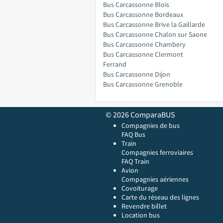
Bus Carcassonne Blois
Bus Carcassonne Bordeaux
Bus Carcassonne Brive la Gaillarde
Bus Carcassonne Chalon sur Saone
Bus Carcassonne Chambery
Bus Carcassonne Clermont
Ferrand
Bus Carcassonne Dijon
Bus Carcassonne Grenoble
© 2026 ComparaBUS
Compagnies de bus
FAQ Bus
Train
Compagnies ferroviaires
FAQ Train
Avion
Compagnies aériennes
Covoiturage
Carte du réseau des lignes
Revendre billet
Location bus