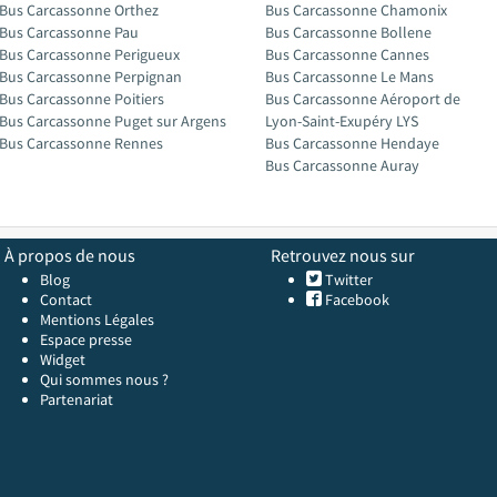
Bus Carcassonne Orthez
Bus Carcassonne Chamonix
Bus Carcassonne Pau
Bus Carcassonne Bollene
Bus Carcassonne Perigueux
Bus Carcassonne Cannes
Bus Carcassonne Perpignan
Bus Carcassonne Le Mans
Bus Carcassonne Poitiers
Bus Carcassonne Aéroport de
Bus Carcassonne Puget sur Argens
Lyon-Saint-Exupéry LYS
Bus Carcassonne Rennes
Bus Carcassonne Hendaye
Bus Carcassonne Auray
À propos de nous
Retrouvez nous sur
Blog
Twitter
Contact
Facebook
Mentions Légales
Espace presse
Widget
Qui sommes nous ?
Partenariat