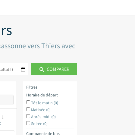
rs
rcassonne vers Thiers avec
COMPARER
Filtres
Horaire de départ
Tôt le matin (0)
Matinée (0)
Après-midi (0)
x
Soirée (0)
Compagnie de bus