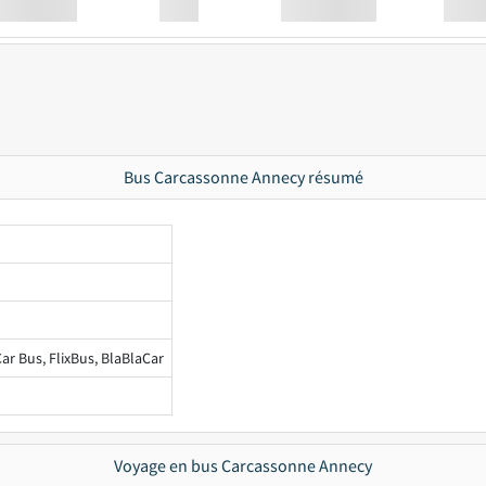
Station
00:00
Station
00.00
Bus Carcassonne Annecy résumé
ar Bus, FlixBus, BlaBlaCar
Voyage en bus Carcassonne Annecy