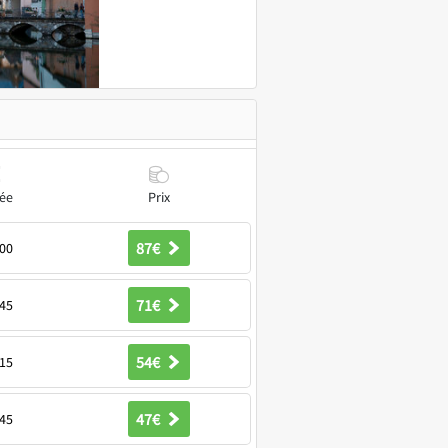
ée
Prix
87€
00
71€
45
54€
15
47€
45