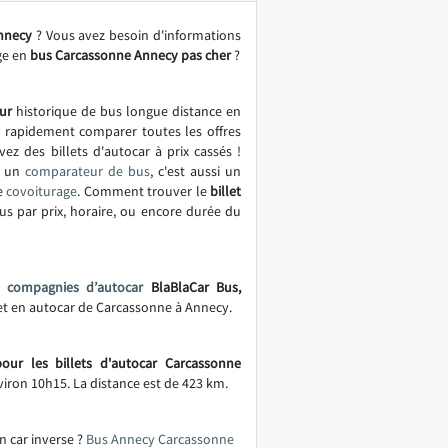
nnecy
? Vous avez besoin d'informations
ge en
bus Carcassonne Annecy pas cher
?
ur
historique de bus longue distance en
t rapidement comparer toutes les offres
vez des billets d'autocar à prix cassés !
t un
comparateur de bus
, c'est aussi un
e
covoiturage
. Comment trouver le
billet
bus par prix, horaire, ou encore durée du
s
compagnies d’autocar
BlaBlaCar Bus,
jet en autocar de Carcassonne à Annecy.
our les billets d'autocar Carcassonne
nviron 10h15. La distance est de 423 km.
n car inverse ?
Bus Annecy Carcassonne