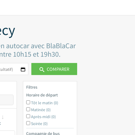
ecy
en autocar avec BlaBlaCar
 entre 10h15 et 19h30.
COMPARER
Filtres
Horaire de départ
Tôt le matin (0)
Matinée (0)
Après-midi (0)
x
Soirée (0)
Compagnie de bus