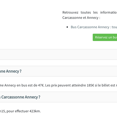
Retrouvez toutes les informat
Carcassonne et Annecy :
Bus Carcassonne Annecy : tou
Réservez un bu
onne Annecy ?
e Annecy en bus est de 47€. Les prix peuvent atteindre 185€ si le billet es
us Carcassonne Annecy ?
h15, pour effectuer 423km.