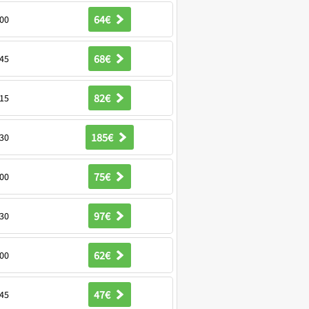
64€
00
68€
45
82€
15
185€
30
75€
00
97€
30
62€
00
47€
45