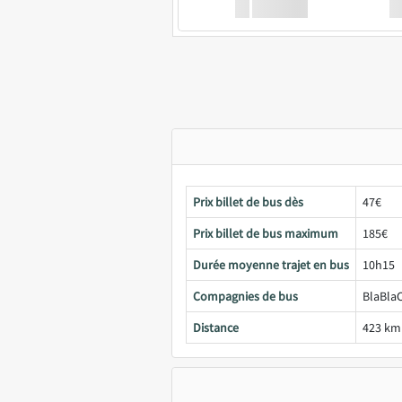
XX
GoodBus
Prix billet de bus dès
47€
Prix billet de bus maximum
185€
Durée moyenne trajet en bus
10h15
Compagnies de bus
BlaBlaC
Distance
423 km