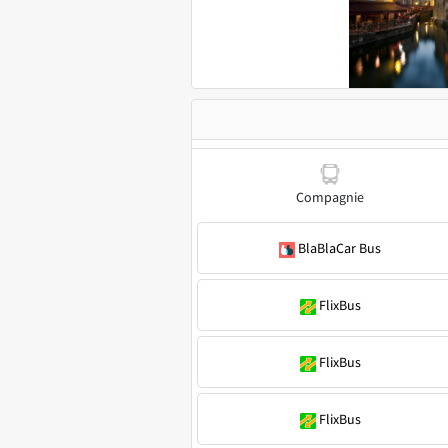
Compagnie
BlaBlaCar Bus
FlixBus
FlixBus
FlixBus