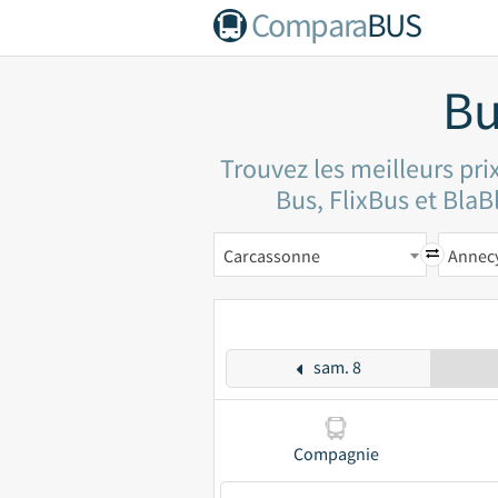
Compara
BUS
Bu
Trouvez les meilleurs pr
Bus, FlixBus et BlaBl
Carcassonne
Annec
sam. 8
Compagnie