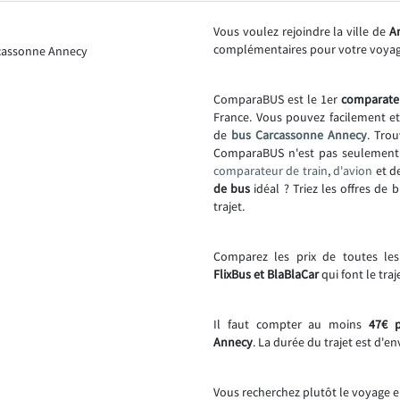
Vous voulez rejoindre la ville de
A
complémentaires pour votre voya
ComparaBUS est le 1er
comparate
France. Vous pouvez facilement e
de
bus Carcassonne Annecy
. Trou
ComparaBUS n'est pas seulemen
comparateur de train
,
d'avion
et d
de bus
idéal ? Triez les offres de 
trajet.
Comparez les prix de toutes le
FlixBus et BlaBlaCar
qui font le tra
Il faut compter au moins
47€ p
Annecy
. La durée du trajet est d'e
Vous recherchez plutôt le voyage e